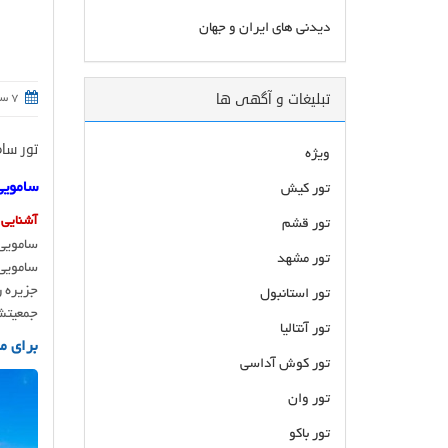
دیدنی های ایران و جهان
تبلیغات و آگهی ها
7 سال و 1 ماه قبل - 18 مرداد 1398 ساعت 17:15
تور سا
ویژه
سامویی  Samui
تور کیش
آشنایی ب
تور قشم
سامویی 
تور مشهد
سامویی»
تور استانبول
جمعیتش
تور آنتالیا
برای م
تور کوش آداسی
تور وان
تور باکو