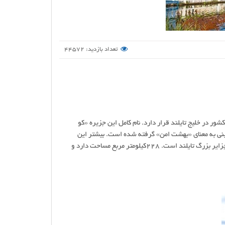
تعداد بازدید: 44572
ر در خلیج تایلند قرار دارد. نام کامل این جزیره «کو
چینی به معنای «بهشت امن» گرفته شده است. بیشتر این
جزیره را جنگل فرا گرفته و از شرق به غرب آن رشته کوهی کشیده شده است.سامویی از جزایر بزرگ تایلند است. ۲۲۸کیلومتر مربع مساحت دارد و