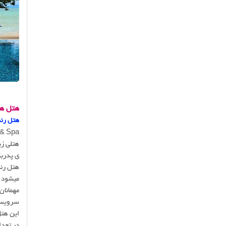
هتل ها
هتل رن
 & Spa
ی پدربزرگ
هتل رنس
میشود و
مهمانان
سرویس 
این هتل
در تعد