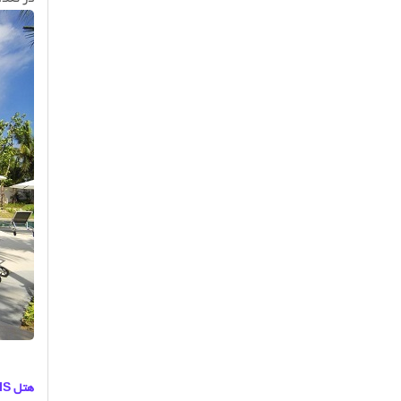
هتل IBIS سامویی. از ارزانترین هتل های این جزیره رویایی!