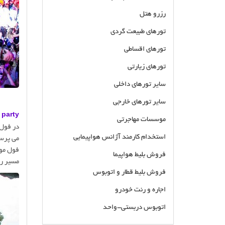
رزرو هتل
تورهای طبیعت گردی
تورهای اقساطی
تورهای زیارتی
سایر تورهای داخلی
سایر تورهای خارجی
full moon party جزی
موسسات مهاجرتی
در فول 
استخدام کارمند آژانس هواپیمایی
می پرسی
فول مون
فروش بلیط هواپیما
مسیر رف
فروش بلیط قطار و اتوبوس
اجاره و رنت خودرو
اتوبوس دربستی-واحد