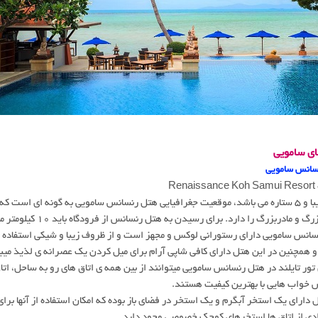
ی سامویی
سانس سامویی
Renaissance Koh Samui Resort
هتلی زیبا و 5 ستاره می باشد، موقعیت جغرافیایی هتل رنسانس سامویی به گونه ای 
 و مادربزرگ را دارد. برای رسیدن به هتل رنسانس از فرودگاه باید 10 کیلومتر مسیر را طی کرد.
انس سامویی دارای رستورانی لوکس و مجهز است و از ظروف زیبا و شیکی استفاده می
 همچنین در این هتل دارای کافی شاپی آرام برای میل کردن یک عصرانه ی لذیذ میب
 تور تایلند در هتل رنسانس سامویی میتوانند از بین همه ی اتاق های رو به ساحل، اتاق
خواب هایی با بهترین کیفیت هستند.
 دارای یک استخر آبگرم و یک استخر در فضای باز بوده که امکان استفاده از آنها برا
ادی از اتاق ها استخرهای کوچک خصوصی وجود دارد.