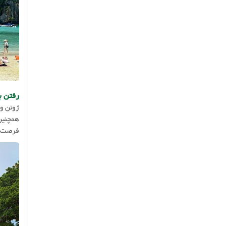
رفتن به
ژوئن و 
همچنین 
فرصت خو