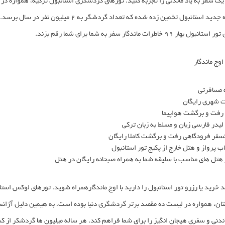
یک سفر به یاد ماندنی را تجربه کنید. تورهای گردشگری استانبول ترکیه، همواره د
تانبول تخمین زده شده که تعداد گردشگر به 2 میلیون نفر در سال برسد. به همین دلیل آژانس اوج ماندگار در تلاش است که با
 بهار 99 خاطرات ماندگار سفر به شما برای شما رقم بزند.
وج ماندگار
 مسافرتی
 شهری رایگان
 رفت و برگشت هواپیما
لیدر فارسی زبان و مسلط به زبان ترکی
سفر فرودگاهی رفت و برگشت کاملا رایگان
اب پرواز و هتل خارج از پکیج تور استانبول
هتل های مناسب با سلیقه شما به همراه صبحانه رایگان در هتل
 خرید یا رزرو تور استانبول را دارید با اوج ماندگارهمراه شوید. تورهای لوکس استا
تان، همواره در لیست ده مقصد برتر گردشگری دنیا بوده است، به هیمین دلیل آژانس
اندنی و سفری هیجان انگیز را برای شما فراهم کند. هر ساله میلیون ها گردشکر از ک