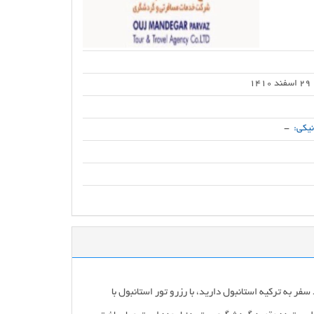
29 اسفند 1410
یکی:
-
ر به ترکیه استانبول دارید، با رزرو تور استانبول با