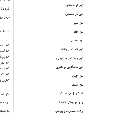
ما لذت 
تور ارمنستان
فرودگاه جدید اس
تور گرجستان
برگزاری تور استانبول
تور دبی
خدمات ا
تور قطر
تور عمان
✔️ بیمه
تور تایلند و پاتایا
✔️ گشت
✔️ بلیط
تور پوکت و سامویی
✔️ تور 
تور سنگاپور و مالزی
✔️ تران
✔️ انتخ
تور چین
✔️رزرو 
تور هند
اخذ ویزای شینگن
اگر قصد
ویزای مولتی کانادا
در تابس
به یادم
وقت سفارت و پیکاپ