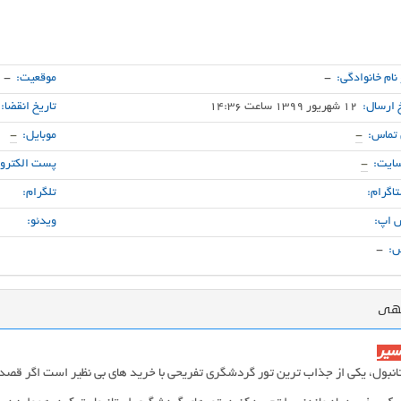
 نام خانوادگی:
-
موقعیت:
-
 ارسال:
12 شهریور 1399 ساعت 14:36
تاریخ انقضا:
 تماس:
-
موبایل:
-
ایت:
-
پست الکترون
اگرام:
تلگرام:
 اپ:
ویدئو:
:
-
گهی
سیر
انبول، یکی از جذاب ترین تور گردشگری تفریحی با خرید های بی نظیر است اگر قصد سف