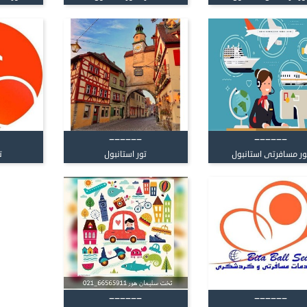
------
------
ور مسافرتی استانبول
تور استانبول
ت
------
------