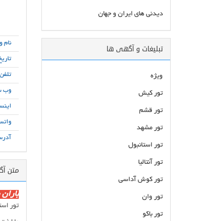
دیدنی های ایران و جهان
نام و
تبلیغات و آگهی ها
تاریخ
تلفن
ویژه
وب س
تور کیش
اینست
تور قشم
واتس
تور مشهد
آدرس
تور استانبول
تور آنتالیا
متن آ
تور کوش آداسی
باران 
تور وان
تور است
تور باکو