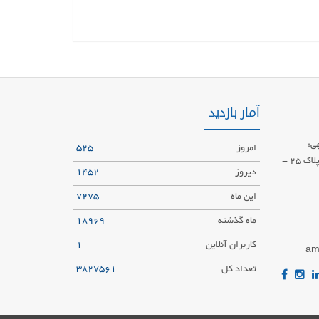
آمار بازدید
ی:
امروز
525
تهران-سهروردی جنوبی-خیابان اورامان-پلاک 25 -
دیروز
1452
این ماه
7275
ماه گذشته
18969
کاربران آنلاین
1
am
تعداد کل
3827561