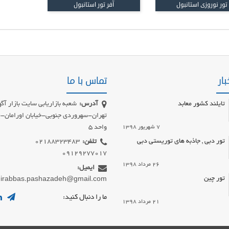
تور نوروزی استانبول
آفر تور استانبول
بار
تماس با ما
تایلند کشور معابد
آدرس:
شعبه بازاریابی سایت بازار آگه
7 شهریور 1398
واحد 5
تور دبی , جاذبه های توریستی دبی
تلفن:
09129277017
26 مرداد 1398
ایمیل:
تور چین
irabbas.pashazadeh@gmail.com
ما را دنبال کنید:
21 مرداد 1398