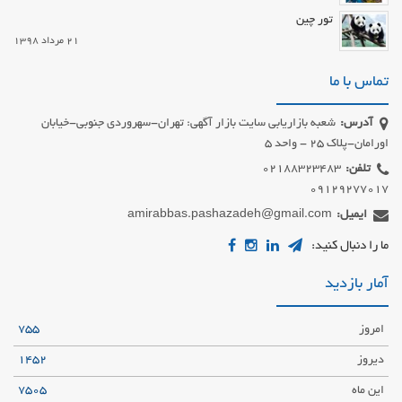
تور چین
21 مرداد 1398
تماس با ما
آدرس:
شعبه بازاریابی سایت بازار آگهی: تهران-سهروردی جنوبی-خیابان
اورامان-پلاک 25 - واحد 5
تلفن:
09129277017
ایمیل:
amirabbas.pashazadeh@gmail.com
ما را دنبال کنید:
آمار بازدید
امروز
755
دیروز
1452
این ماه
7505