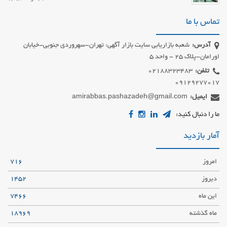
تماس با ما
آدرس:
شعبه بازاریابی سایت بازار آگهی: تهران-سهروردی جنوبی-خیابان
اورامان-پلاک 25 - واحد 5
تلفن:
09129277017
ایمیل:
amirabbas.pashazadeh@gmail.com
ما را دنبال کنید:
آمار بازدید
امروز
716
دیروز
1452
این ماه
7466
ماه گذشته
18969