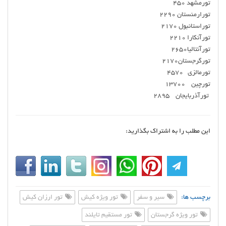
تورمشهد 450
تورارمنستان 2290
توراستانبول 2170
تورآنکارا 2210
تورآنتالیا2650
تورگرجستان2170
تورمالزی 4570
تورچین 13700
تورآذربایجان 2895
این مطلب را به اشتراک بگذارید:
برچسب ها:
سیر و سفر
تور ویژه کیش
تور ارزان کیش
تور ویژه گرجستان
تور مستقیم تایلند