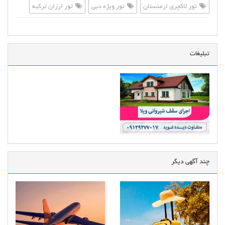
تور لاکچری ارمنستان
تور ویژه دبی
تور ارزان ترکیه
تبلیغات
چند آگهی دیگر