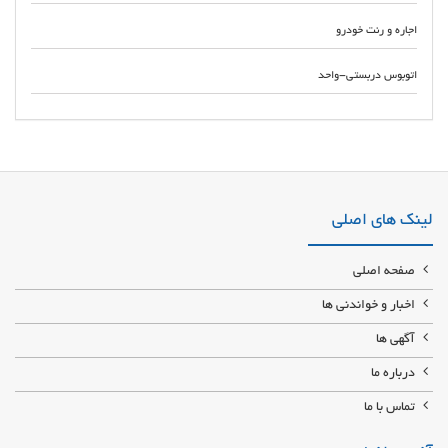
اجاره و رنت خودرو
اتوبوس دربستی-واحد
استخدام کارآموزان آژانس های مسافرتی استخدام مدیر فنی آزانس با شرایط
مناسب استخدام کارمند فروش بلیط هواپیمایی آژانس
لینک های اصلی
صفحه اصلی
اخبار و خواندنی ها
آگهی ها
درباره ما
تماس با ما