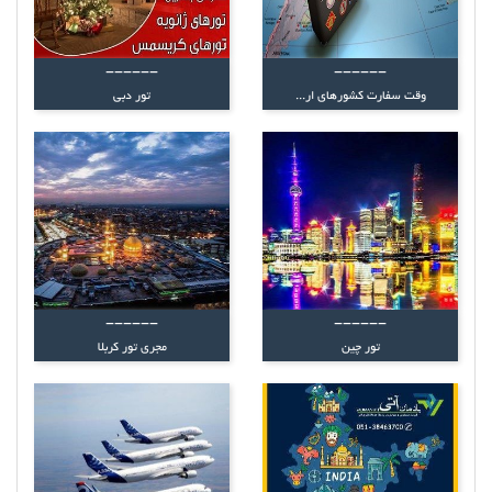
------
------
وقت سفارت کشورهای ار...
تور دبی
------
------
تور چین
مجری تور کربلا