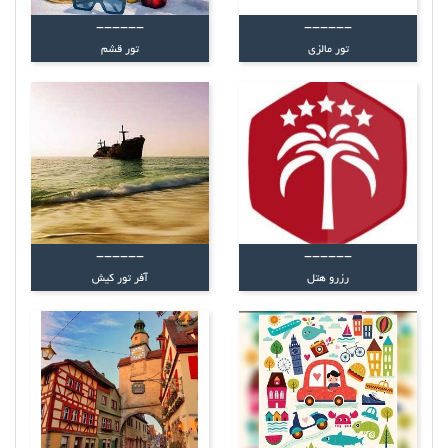
------
------
تور مالزی
تور قشم
------
------
رزرو هتل
آفر تور کیش