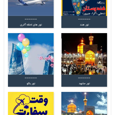
------
------
تور هند
تور های لحظه آخری
------
------
تور مشهد
تور باکو