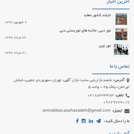
آخرین اخبار
تایلند کشور معابد
7 شهریور 1398
تور دبی , جاذبه های توریستی دبی
26 مرداد 1398
تور چین
21 مرداد 1398
تماس با ما
آدرس:
شعبه بازاریابی سایت بازار آگهی: تهران-سهروردی جنوبی-خیابان
اورامان-پلاک 25 - واحد 5
تلفن:
09129277017
ایمیل:
amirabbas.pashazadeh@gmail.com
ما را دنبال کنید:
آمار بازدید